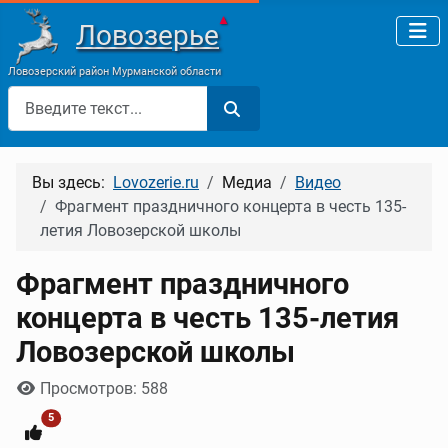
▲
Ловозерье
Ловозерский район Мурманской области
Поиск
Вы здесь:
Lovozerie.ru
Медиа
Видео
Фрагмент праздничного концерта в честь 135-
летия Ловозерской школы
Фрагмент праздничного
концерта в честь 135-летия
Ловозерской школы
Информация о материале
Просмотров: 588
5