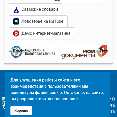
Саамские словари
Ловозерье на RuTube
Демо интернет-магазина
Для улучшения работы сайта и его
Поделится
взаимодействия с пользователями мы
©
Ловозерье
,
используем файлы cookie. Оставаясь на сайте,
2011-2026
вы разрешаете их использование.
•
О
♿
проекте
•
Карта
Хорошо
сайта