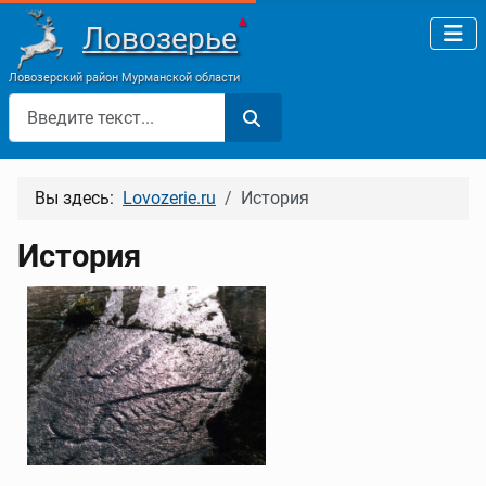
▲
Ловозерье
Ловозерский район Мурманской области
Поиск
Вы здесь:
Lovozerie.ru
История
История