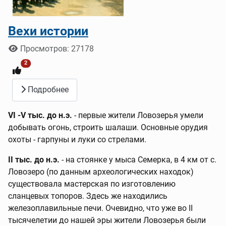
Вехи истории
Информация о материале
Просмотров: 27178
2
Подробнее
VI -V тыс. до н.э.
- первые жители Ловозерья умели
добывать огонь, строить шалаши. Основные орудия
охоты - гарпуны и луки со стрелами.
II тыс. до н.э.
- на стоянке у мыса Семерка, в 4 км от с.
Ловозеро (по данным археологических находок)
существовала мастерская по изготовлению
сланцевых топоров. Здесь же находились
железоплавильные печи. Очевидно, что уже во II
тысячелетии до нашей эры жители Ловозерья были