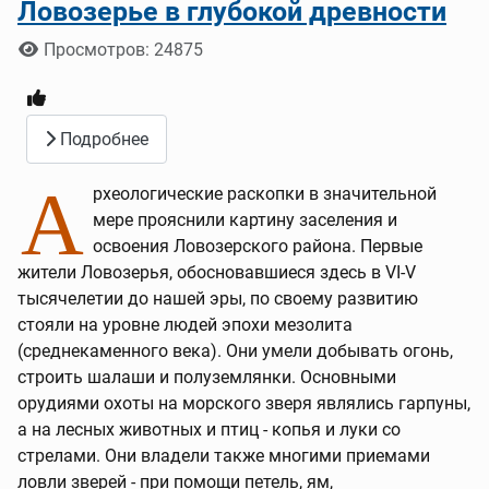
Ловозерье в глубокой древности
Информация о материале
Просмотров: 24875
Подробнее
А
рхеологические раскопки в значительной
мере прояснили картину заселения и
освоения Ловозерского района. Первые
жители Ловозерья, обосновавшиеся здесь в VI-V
тысячелетии до нашей эры, по своему развитию
стояли на уровне людей эпохи мезолита
(среднекаменного века). Они умели добывать огонь,
строить шалаши и полуземлянки. Основными
орудиями охоты на морского зверя являлись гарпуны,
а на лесных животных и птиц - копья и луки со
стрелами. Они владели также многими приемами
ловли зверей - при помощи петель, ям,