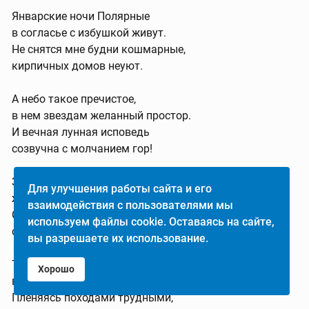
Январские ночи Полярные
в согласье с избушкой живут.
Не снятся мне будни кошмарные,
кирпичных домов неуют.
А небо такое пречистое,
в нем звездам желанный простор.
И вечная лунная исповедь
созвучна с молчанием гор!
Здесь отдых природой дарованный,
Для улучшения работы сайта и его
живу, как мой дед, не спеша.
взаимодействия с пользователями мы
Спокойно, нецивилизованно,
используем файлы cookie. Оставаясь на сайте,
сполна отдыхает душа!
вы разрешаете их использование.
♿
Такими вот свежими буднями,
Хорошо
в них серой не сыщешь тоски.
Пленяясь походами трудными,