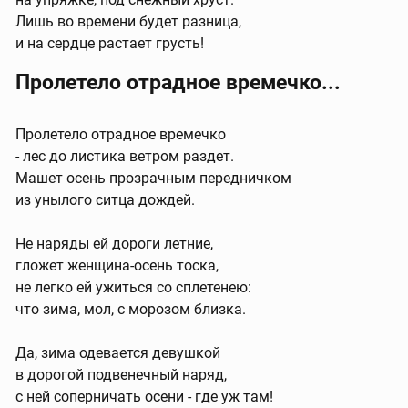
Лишь во времени будет разница,
и на сердце растает грусть!
Пролетело отрадное времечко...
Пролетело отрадное времечко
- лес до листика ветром раздет.
Машет осень прозрачным передничком
из унылого ситца дождей.
Не наряды ей дороги летние,
гложет женщина-осень тоска,
не легко ей ужиться со сплетенею:
что зима, мол, с морозом близка.
Да, зима одевается девушкой
в дорогой подвенечный наряд,
с ней соперничать осени - где уж там!