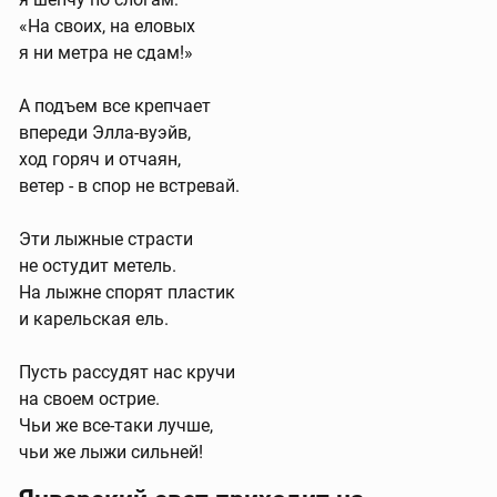
«На своих, на еловых
я ни метра не сдам!»
А подъем все крепчает
впереди Элла-вуэйв,
ход горяч и отчаян,
ветер - в спор не встревай.
Эти лыжные страсти
не остудит метель.
На лыжне спорят пластик
и карельская ель.
Пусть рассудят нас кручи
на своем острие.
Чьи же все-таки лучше,
чьи же лыжи сильней!