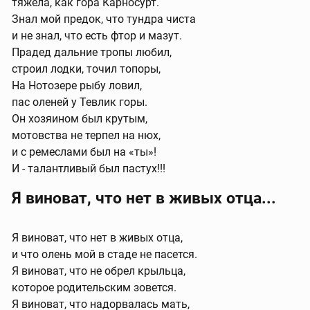
тяжела, как гора Карносурт.
Знал мой предок, что тундра чиста
и не знал, что есть фтор и мазут.
Прадед дальние тропы любил,
строил лодки, точил топоры,
На Нотозере рыбу ловил,
пас оленей у Тевлик горы.
Он хозяином был крутым,
мотовства не терпел на нюх,
и с ремеслами был на «ты»!
И - талантливый был пастух!!!
Я виноват, что нет в живых отца...
Я виноват, что нет в живых отца,
и что олень мой в стаде не пасется.
Я виноват, что не обрел крыльца,
которое родительским зовется.
Я виноват, что надорвалась мать,