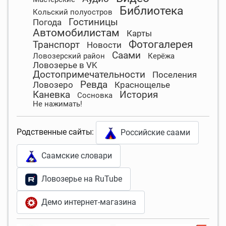
Библиотека
Кольский полуостров
Гостиницы
Погода
Автомобилистам
Карты
Фотогалерея
Транспорт
Новости
Саами
Ловозерский район
Керёжа
Ловозерье в VK
Достопримечательности
Поселения
Ревда
Ловозеро
Краснощелье
Каневка
История
Сосновка
Не нажимать!
Родственные сайты:
Российские саами
Саамские словари
Ловозерье на RuTube
Демо интернет-магазина