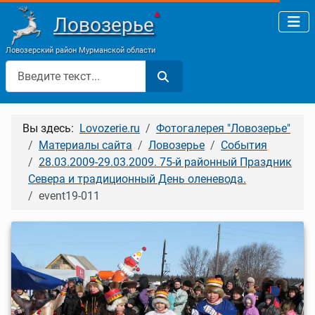
▲
Ловозерье
Ловозерский район Мурманской области
Поиск
Вы здесь:
Lovozerie.ru
Фотогалерея "Ловозерье"
Материалы сайта
Ловозерье
События
28.03.2009-29.03.2009. 75-й районный Праздник
Севера и традиционный День оленевода.
event19-011