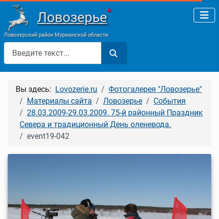
▲
Ловозерье
Ловозерский район Мурманской области
Поиск
Вы здесь:
Lovozerie.ru
Фотогалерея "Ловозерье"
Материалы сайта
Ловозерье
События
28.03.2009-29.03.2009. 75-й районный Праздник
Севера и традиционный День оленевода.
event19-042