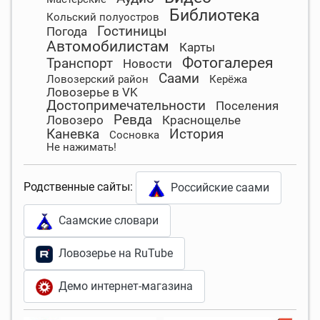
Библиотека
Кольский полуостров
Гостиницы
Погода
Автомобилистам
Карты
Фотогалерея
Транспорт
Новости
Саами
Ловозерский район
Керёжа
Ловозерье в VK
Достопримечательности
Поселения
Ревда
Ловозеро
Краснощелье
Каневка
История
Сосновка
Не нажимать!
Родственные сайты:
Российские саами
Саамские словари
Ловозерье на RuTube
Демо интернет-магазина