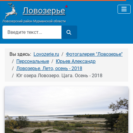
▲
Ловозерье
Ловозерский район Мурманской области
Поиск
Вы здесь:
Lovozerie.ru
Фотогалерея "Ловозерье"
Персональные
Юрьев Александр
Ловозерье. Лето, осень - 2018
Юг озера Ловозеро. Цага. Осень - 2018