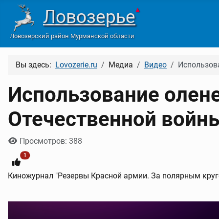
Ловозерье
▲
Ловозерский район Мурманской области
Вы здесь:
Lovozerie.ru
Медиа
Видео
Использова
Использование олен
Отечественной войны
Информация о материале
Просмотров: 388
1
Киножурнал "Резервы Красной армии. За полярным круг