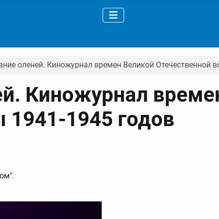
ние оленей. Киножурнал времен Великой Отечественной в
ей. Киножурнал време
 1941-1945 годов
ом".