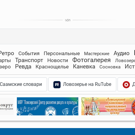
Ретро
Аудио
События
Персональные
Мастерские
Фотогалерея
Транспорт
арты
Новости
Ловозер
Ревда
Каневка
Ист
зеро
Краснощелье
Сосновка
Саамские словари
Ловозерье на RuTube
Д