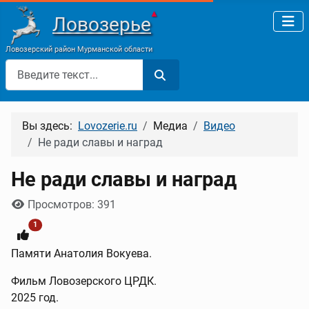
▲
Ловозерье
Ловозерский район Мурманской области
Поиск
Вы здесь:
Lovozerie.ru
Медиа
Видео
Не ради славы и наград
Не ради славы и наград
Информация о материале
Просмотров: 391
1
Памяти Анатолия Вокуева.
Фильм Ловозерского ЦРДК.
2025 год.