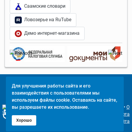
Саамские словари
Ловозерье на RuTube
Демо интернет-магазина
Для улучшения работы сайта и его
Поделится
взаимодействия с пользователями мы
©
Ловозерье
,
используем файлы cookie. Оставаясь на сайте,
2011-2026
вы разрешаете их использование.
•
О
♿
проекте
•
Карта
Хорошо
сайта