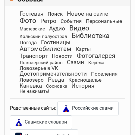
Гостевая
Новое на сайте
Поиск
Фото
Ретро
События
Персональные
Видео
Аудио
Мастерские
Библиотека
Кольский полуостров
Гостиницы
Погода
Автомобилистам
Карты
Фотогалерея
Транспорт
Новости
Саами
Ловозерский район
Керёжа
Ловозерье в VK
Достопримечательности
Поселения
Ревда
Ловозеро
Краснощелье
Каневка
История
Сосновка
Не нажимать!
Родственные сайты:
Российские саами
Саамские словари