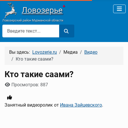
▲
Ловозерье
Ловозерский район Мурманской области
Поиск
Вы здесь:
Lovozerie.ru
Медиа
Видео
Кто такие саами?
Кто такие саами?
Информация о материале
Просмотров: 887
Занятный видеоролик от
Ивана Зайцевского
.