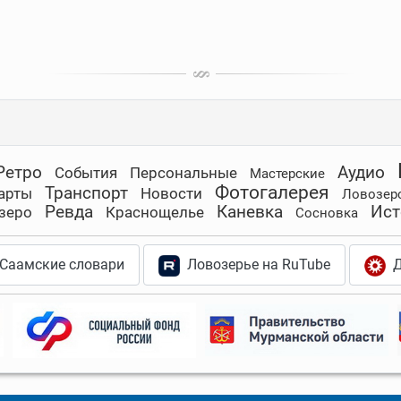
Ретро
Аудио
События
Персональные
Мастерские
Фотогалерея
Транспорт
арты
Новости
Ловозер
Ревда
Каневка
Ист
зеро
Краснощелье
Сосновка
Саамские словари
Ловозерье на RuTube
Д