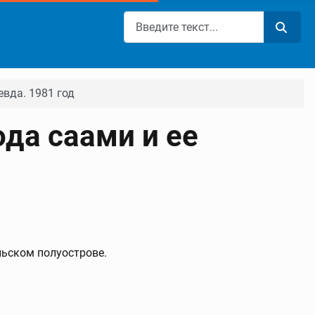
Поиск
евда. 1981 год
да саами и ее
льском полуострове.