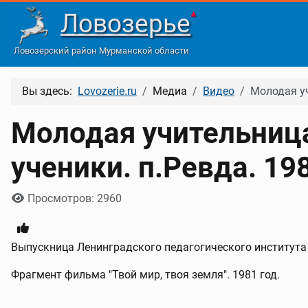
Ловозерье
▲
Ловозерский район Мурманской области
Вы здесь:
Lovozerie.ru
Медиа
Видео
Молодая уч
Молодая учительница
ученики. п.Ревда. 19
Информация о материале
Просмотров: 2960
Выпускница Ленинградского педагогического института 
Фрагмент фильма "Твой мир, твоя земля". 1981 год.