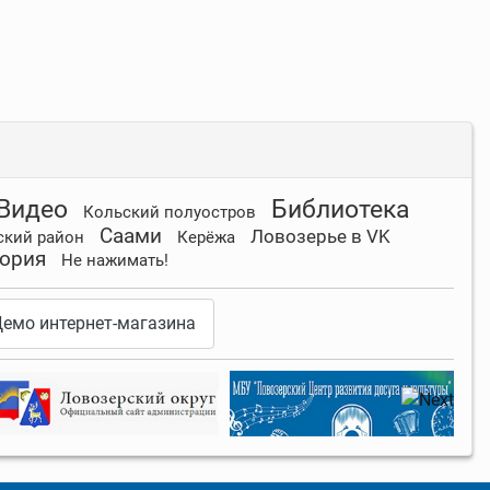
Видео
Библиотека
Кольский полуостров
Саами
Ловозерье в VK
ский район
Керёжа
ория
Не нажимать!
емо интернет-магазина