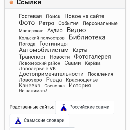
Ссылки
Гостевая
Новое на сайте
Поиск
Фото
Ретро
События
Персональные
Видео
Аудио
Мастерские
Библиотека
Кольский полуостров
Гостиницы
Погода
Автомобилистам
Карты
Фотогалерея
Транспорт
Новости
Саами
Ловозерский район
Керёжа
Ловозерье в VK
Достопримечательности
Поселения
Ревда
Ловозеро
Краснощелье
Каневка
История
Сосновка
Не нажимать!
Родственные сайты:
Российские саами
Саамские словари