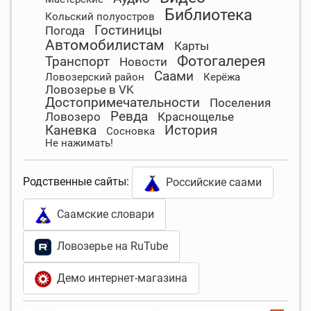
Библиотека
Кольский полуостров
Гостиницы
Погода
Автомобилистам
Карты
Фотогалерея
Транспорт
Новости
Саами
Ловозерский район
Керёжа
Ловозерье в VK
Достопримечательности
Поселения
Ревда
Ловозеро
Краснощелье
Каневка
История
Сосновка
Не нажимать!
Родственные сайты:
Российские саами
Саамские словари
Ловозерье на RuTube
Демо интернет-магазина