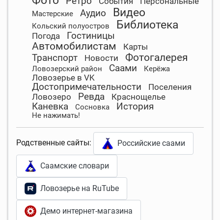
Фото
Ретро
События
Персональные
Видео
Аудио
Мастерские
Библиотека
Кольский полуостров
Гостиницы
Погода
Автомобилистам
Карты
Фотогалерея
Транспорт
Новости
Саами
Ловозерский район
Керёжа
Ловозерье в VK
Достопримечательности
Поселения
Ревда
Ловозеро
Краснощелье
Каневка
История
Сосновка
Не нажимать!
Родственные сайты:
Российские саами
Саамские словари
Ловозерье на RuTube
Демо интернет-магазина