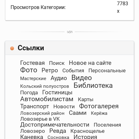
7783
Просмотров Категории:
x
Ссылки
Гостевая
Новое на сайте
Поиск
Фото
Ретро
События
Персональные
Видео
Аудио
Мастерские
Библиотека
Кольский полуостров
Гостиницы
Погода
Автомобилистам
Карты
Фотогалерея
Транспорт
Новости
Саами
Ловозерский район
Керёжа
Ловозерье в VK
Достопримечательности
Поселения
Ревда
Ловозеро
Краснощелье
Каневка
История
Сосновка