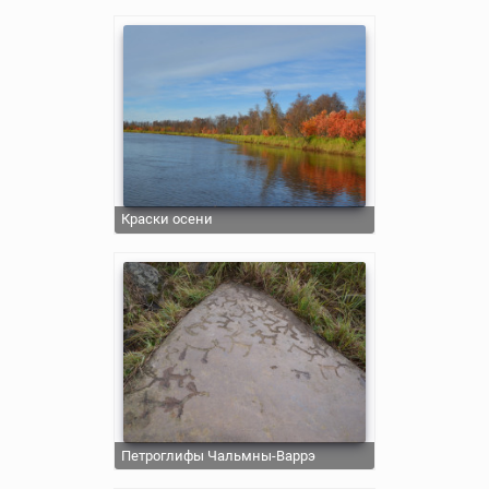
Краски осени
Петроглифы Чальмны-Варрэ