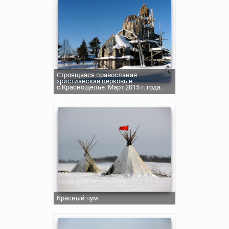
Строящаяся правосланая
христианская церковь в
с.Краснощелье. Март 2015 г. года.
Красный чум