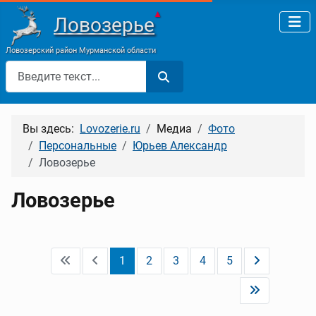
▲
Ловозерье
Ловозерский район Мурманской области
Поиск
Вы здесь:
Lovozerie.ru
Медиа
Фото
Персональные
Юрьев Александр
Ловозерье
Ловозерье
1
2
3
4
5