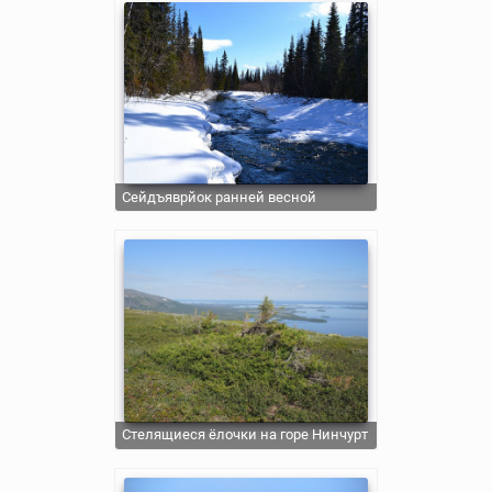
Сейдъяврйок ранней весной
Стелящиеся ёлочки на горе Нинчурт