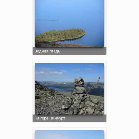
Водная гладь
На горе Нинчурт