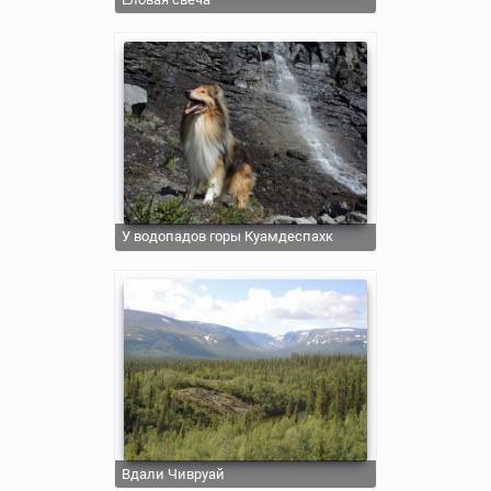
У водопадов горы Куамдеспахк
Вдали Чивруай