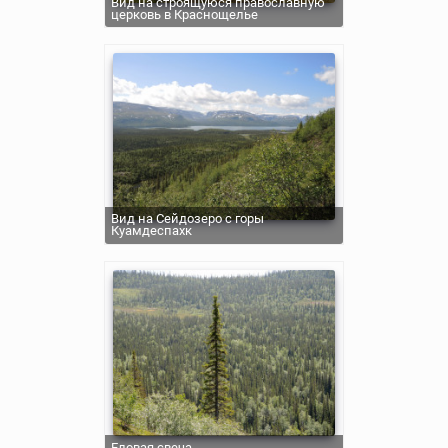
Вид на строящуюся православную
церковь в Краснощелье
Вид на Сейдозеро с горы
Куамдеспахк
Еловая свеча