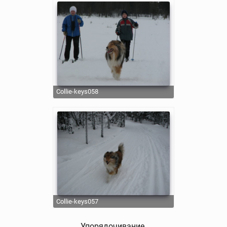
collie-keys058
collie-keys057
Упорядочивание