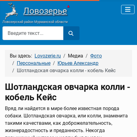
▲
Ловозерье
Ловозерский район Мурманской области
Поиск
Вы здесь:
Lovozerie.ru
Медиа
Фото
Персональные
Юрьев Александр
Шотландская овчарка колли - кобель Кейс
Шотландская овчарка колли -
кобель Кейс
Вряд ли найдется в мире более известная порода
собаки. Шотландская овчарка, или колли, знаменита
такими качествами, как доброжелательность,
жизнерадостность и преданность. Некогда