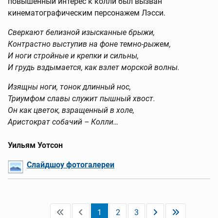
повышенный интерес к колли был вызван
кинематографическим персонажем Лэсси.
Сверкают белизной изысканные брыжи,
Контрастно выступив на фоне темно-рыжем,
И ноги стройные и крепки и сильны,
И грудь вздымается, как взлет морской волны.
Изящны ноги, тонок длинный нос,
Триумфом славы служит пышный хвост.
Он как цветок, взращенный в холе,
Аристократ собачий – Колли…
Уильям Уотсон
Слайдшоу фотогалереи
1
2
3