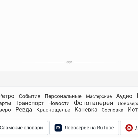
Ретро
Аудио
События
Персональные
Мастерские
Фотогалерея
Транспорт
арты
Новости
Ловозер
Ревда
Каневка
Ист
зеро
Краснощелье
Сосновка
Саамские словари
Ловозерье на RuTube
Д