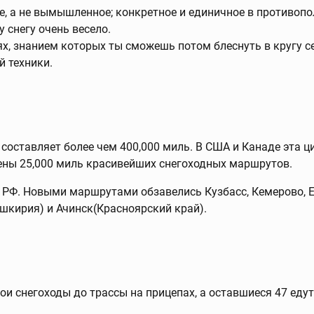
ое, а не вымышленное; конкретное и единичное в противоп
 снегу очень весело.
х, знанием которых ты сможешь потом блеснуть в кругу с
 техники.
составляет более чем 400,000 миль. В США и Канаде эта ц
ены 25,000 миль красивейших снегоходных маршрутов.
 РФ. Новыми маршрутами обзавелись Кузбасс, Кемерово, Е
ашкирия) и Ачинск(Красноярский край).
ои снегоходы до трассы на прицепах, а оставшиеся 47 едут